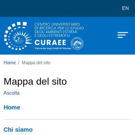
Centro Universitario di studi sui
Salta al contenuto principale
EN
Home
Mappa del sito
Mappa del sito
Ascolta
Navigazione principale
Home
Chi siamo